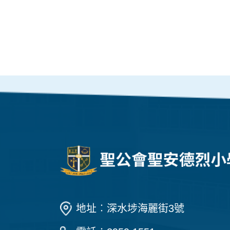
地址︰深水埗海麗街3號