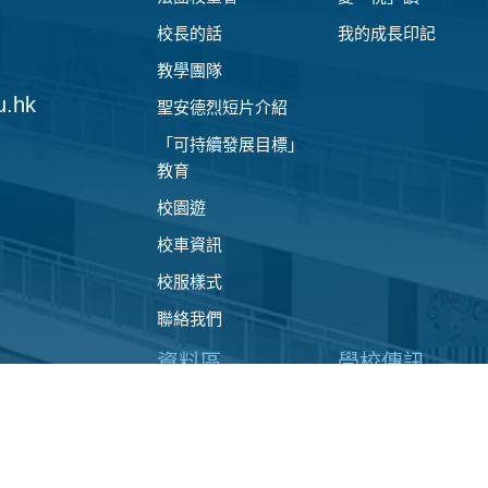
校長的話
我的成長印記
教學團隊
u.hk
聖安德烈短片介紹
「可持續發展目標」
教育
校園遊
校車資訊
校服樣式
聯絡我們
資料區
學校傳訊
學校文件
校園電視台
校曆表及上課時間表
相片簿