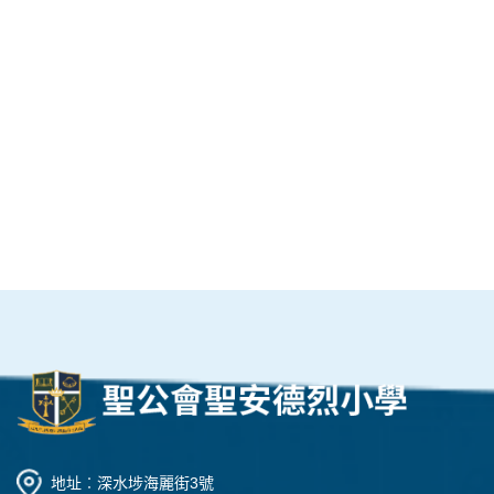
地址︰深水埗海麗街3號