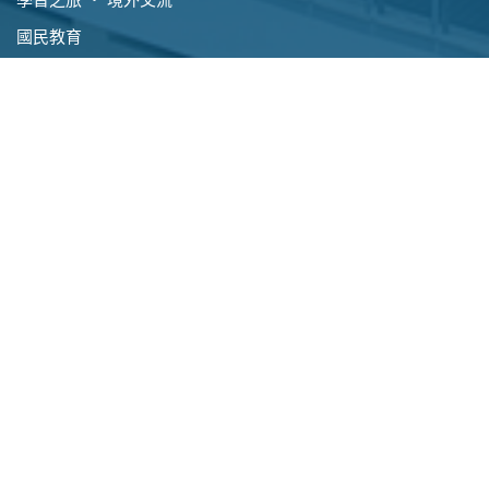
國民教育
其他活動
資料區
學校傳訊
學校文件
校園電視台
校曆表及上課時間表
相片簿
常用網址
校園刊物
GRWTH通訊應用程式
Instagram
School Support for Non-
Chinese Speaking Students
入學資訊
校外聯繫
小一入學申請
校友會