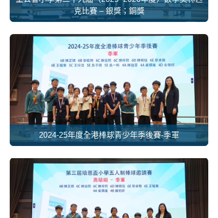
克比賽 – 銀獎；銅獎
2024-25年度全港棒球青少年季後賽-季軍