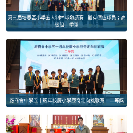
第三屆培恩盃小學五人制棒球邀請賽– 最有價值球員；高
級組 – 季軍
廠商會中學五十週年校慶小學歷奇定向挑戰賽 – 二等獎