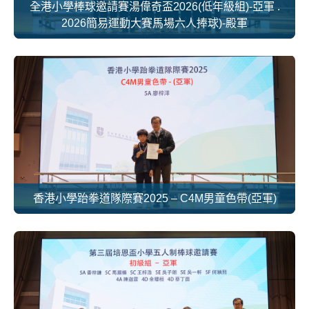
全港小學棒球邀請賽湯偉奇盃2026(低年級組)-亞軍 .
2026簡易運動大賽馬場六人捧球)-殿軍
香港小學跆拳道隊際賽2025 – C4M男童色帶(亞軍)