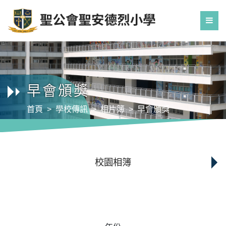
早會頒獎
首頁
學校傳訊
相片簿
早會頒獎
校園相簿