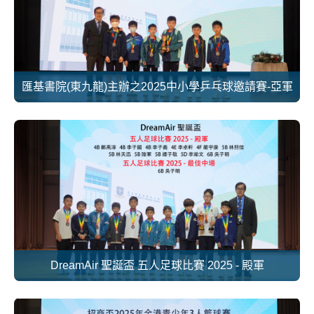
匯基書院(東九龍)主辦之2025中小學乒乓球邀請賽-亞軍
DreamAir 聖誕盃 五人足球比賽 2025 - 殿軍