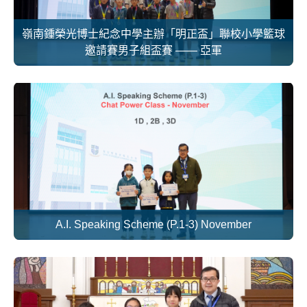
嶺南鍾榮光博士紀念中學主辦「明正盃」聯校小學籃球
邀請賽男子組盃賽 —— 亞軍
A.I. Speaking Scheme (P.1-3) November