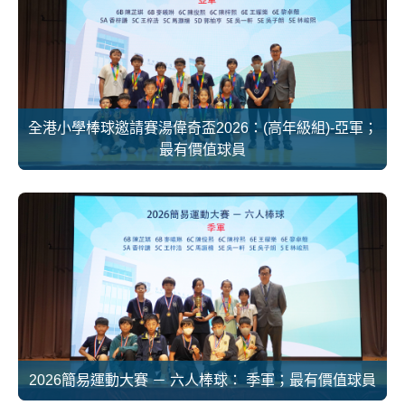
全港小學棒球邀請賽湯偉奇盃2026：(高年級組)-亞軍；
最有價值球員
2026簡易運動大賽 － 六人棒球： 季軍；最有價值球員