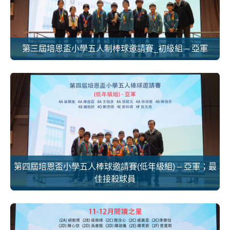
第三屆培恩盃小學五人制棒球邀請賽_初級組 – 亞軍
第四屆培恩盃小學五人棒球邀請賽(低年級組) – 亞軍；最
佳接殺球員