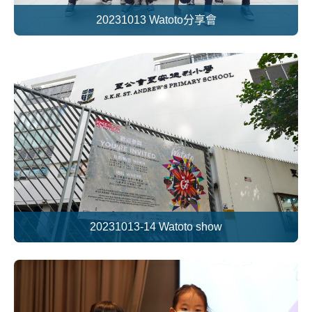
20231013 Watoto分享會
20231013-14 Watoto show