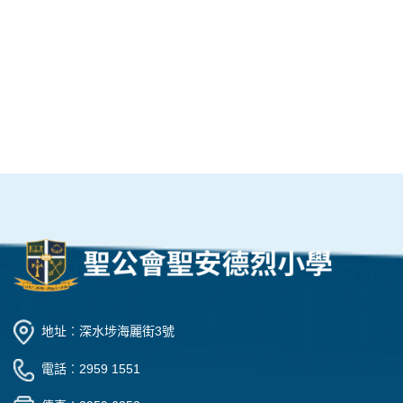
地址︰深水埗海麗街3號
電話︰2959 1551