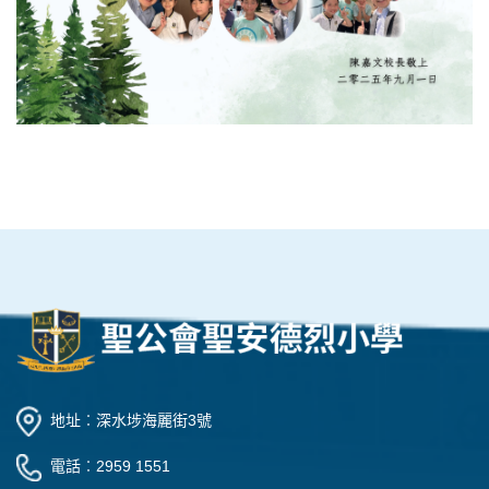
地址︰深水埗海麗街3號
電話︰2959 1551