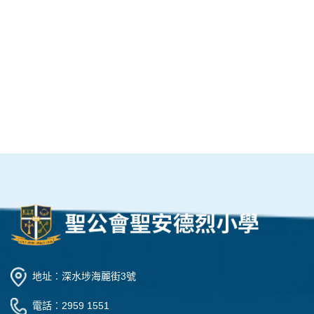
地址︰深水埗海麗街3號
電話︰2959 1551