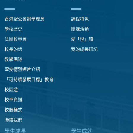
香港聖公會辦學理念
課程特色
學校歷史
聯課活動
法團校董會
愛「悅」讀
校長的話
我的成長印記
教學團隊
聖安德烈短片介紹
「可持續發展目標」教育
校園遊
校車資訊
校服樣式
聯絡我們
學生成長
學生成就