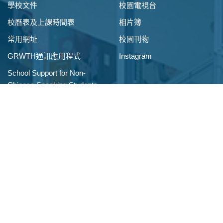
學校文件
校園電視台
校曆表及上課時間表
相片簿
常用網址
校園刊物
GRWTH通訊應用程式
Instagram
School Support for Non-
Chinese Speaking Students
入學資訊
校外聯繫
小一入學申請
校友會
插班生申請
家長教師會
聖安堂