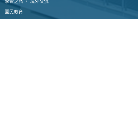
學習之旅 ‧ 境外交流
國民教育
其他活動
資料區
學校傳訊
學校文件
校園電視台
校曆表及上課時間表
相片簿
常用網址
校園刊物
GRWTH通訊應用程式
Instagram
School Support for Non-
Chinese Speaking Students
入學資訊
校外聯繫