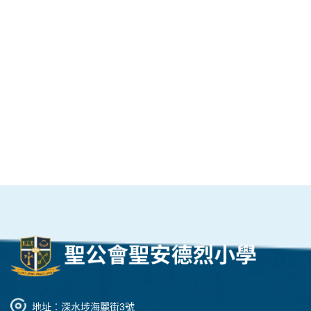
地址︰深水埗海麗街3號