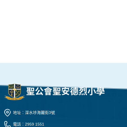
地址︰深水埗海麗街3號
電話︰2959 1551