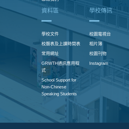
資料區
學校傳訊
學校文件
校園電視台
校曆表及上課時間表
相片簿
常用網址
校園刊物
GRWTH通訊應用程
Instagram
式
School Support for
Non-Chinese
Speaking Students