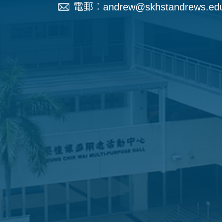
電郵︰
andrew@skhstandrews.ed