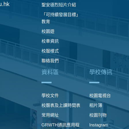
u.hk
聖安德烈短片介紹
「可持續發展目標」
教育
校園遊
校車資訊
校服樣式
聯絡我們
資料區
學校傳訊
學校文件
校園電視台
校曆表及上課時間表
相片簿
常用網址
校園刊物
GRWTH通訊應用程
Instagram