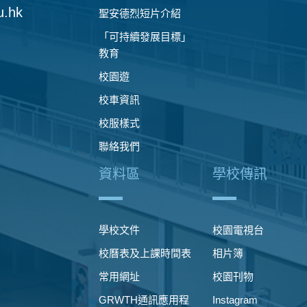
u.hk
聖安德烈短片介紹
「可持續發展目標」
教育
校園遊
校車資訊
校服樣式
聯絡我們
資料區
學校傳訊
學校文件
校園電視台
校曆表及上課時間表
相片簿
常用網址
校園刊物
GRWTH通訊應用程
Instagram