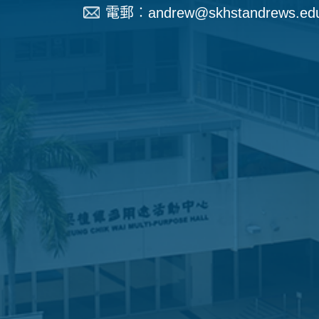
電郵︰
andrew@skhstandrews.ed