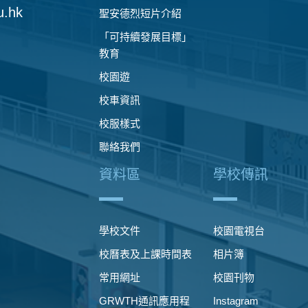
u.hk
聖安德烈短片介紹
「可持續發展目標」
教育
校園遊
校車資訊
校服樣式
聯絡我們
資料區
學校傳訊
學校文件
校園電視台
校曆表及上課時間表
相片簿
常用網址
校園刊物
GRWTH通訊應用程
Instagram