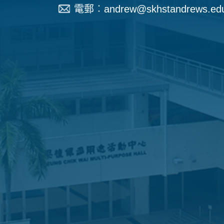
電郵︰
andrew@skhstandrews.ed