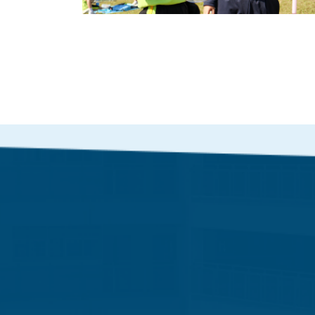
地址︰深水埗海麗街3號