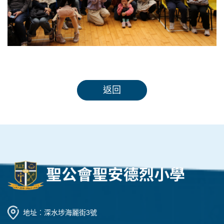
返回
地址︰深水埗海麗街3號