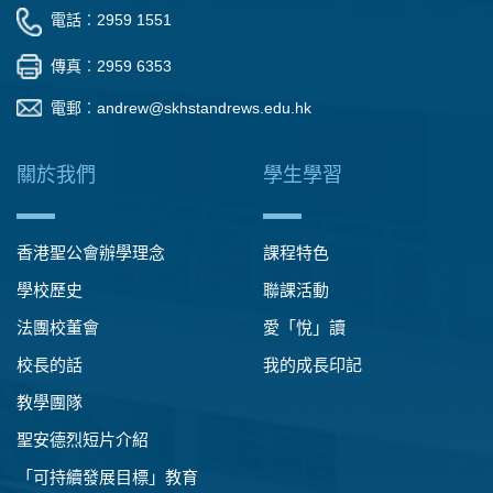
電話︰2959 1551
傳真︰2959 6353
電郵︰
andrew@skhstandrews.edu.hk
關於我們
學生學習
香港聖公會辦學理念
課程特色
學校歷史
聯課活動
法團校董會
愛「悅」讀
校長的話
我的成長印記
教學團隊
聖安德烈短片介紹
「可持續發展目標」教育