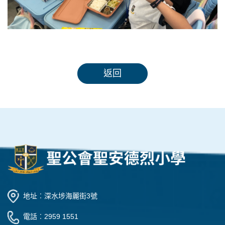
返回
地址︰深水埗海麗街3號
電話︰2959 1551