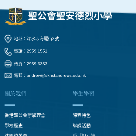
地址︰深水埗海麗街3號
電話︰2959 1551
傳真︰2959 6353
電郵︰
andrew@skhstandrews.edu.hk
關於我們
學生學習
香港聖公會辦學理念
課程特色
學校歷史
聯課活動
法團校董會
愛「悅」讀