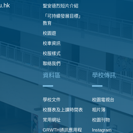
u.hk
聖安德烈短片介紹
「可持續發展目標」
教育
校園遊
校車資訊
校服樣式
聯絡我們
資料區
學校傳訊
學校文件
校園電視台
校曆表及上課時間表
相片簿
常用網址
校園刊物
GRWTH通訊應用程
Instagram