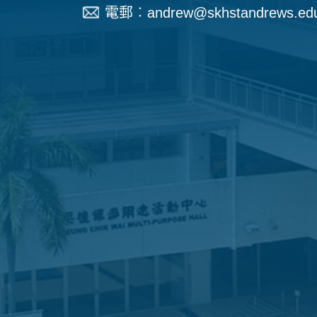
電郵︰
andrew@skhstandrews.ed