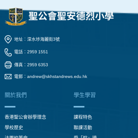
地址︰深水埗海麗街3號
電話︰2959 1551
傳真︰2959 6353
電郵︰
andrew@skhstandrews.edu.hk
關於我們
學生學習
香港聖公會辦學理念
課程特色
學校歷史
聯課活動
法團校董會
愛「悅」讀