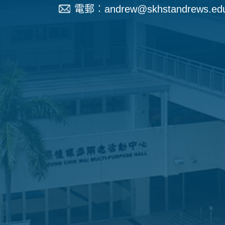
電郵︰
andrew@skhstandrews.ed