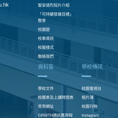
u.hk
聖安德烈短片介紹
「可持續發展目標」
教育
校園遊
校車資訊
校服樣式
聯絡我們
資料區
學校傳訊
學校文件
校園電視台
校曆表及上課時間表
相片簿
常用網址
校園刊物
GRWTH通訊應用程
Instagram