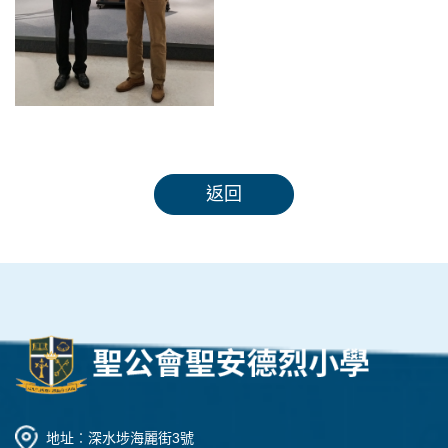
返回
地址︰深水埗海麗街3號