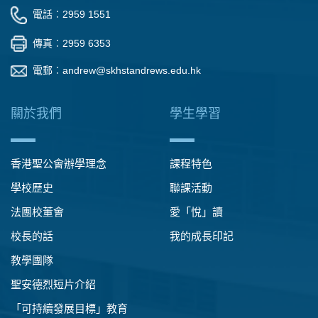
電話︰2959 1551
傳真︰2959 6353
電郵︰
andrew@skhstandrews.edu.hk
關於我們
學生學習
香港聖公會辦學理念
課程特色
學校歷史
聯課活動
法團校董會
愛「悅」讀
校長的話
我的成長印記
教學團隊
聖安德烈短片介紹
「可持續發展目標」教育