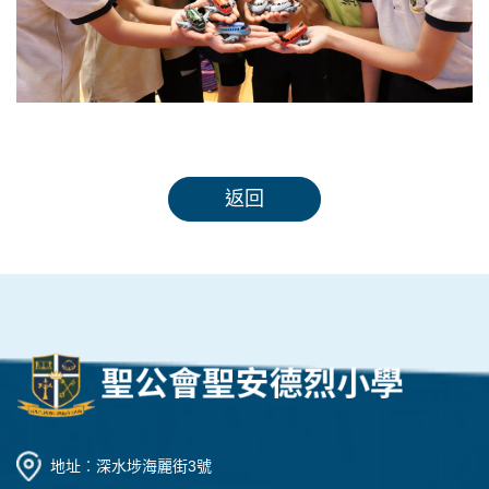
返回
地址︰深水埗海麗街3號