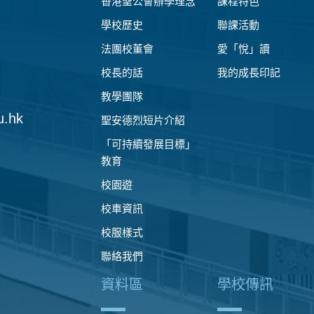
香港聖公會辦學理念
課程特色
學校歷史
聯課活動
法團校董會
愛「悅」讀
校長的話
我的成長印記
教學團隊
u.hk
聖安德烈短片介紹
「可持續發展目標」
教育
校園遊
校車資訊
校服樣式
聯絡我們
資料區
學校傳訊