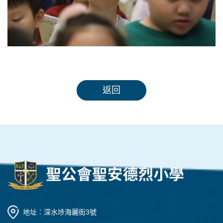
返回
地址︰深水埗海麗街3號