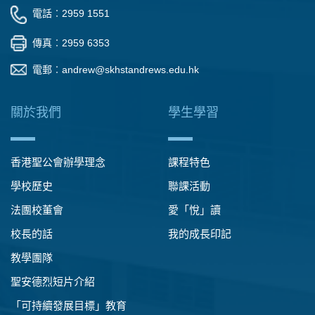
電話︰2959 1551
傳真︰2959 6353
電郵︰
andrew@skhstandrews.edu.hk
關於我們
學生學習
香港聖公會辦學理念
課程特色
學校歷史
聯課活動
法團校董會
愛「悅」讀
校長的話
我的成長印記
教學團隊
聖安德烈短片介紹
「可持續發展目標」教育