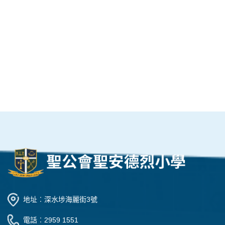
地址︰深水埗海麗街3號
電話︰2959 1551