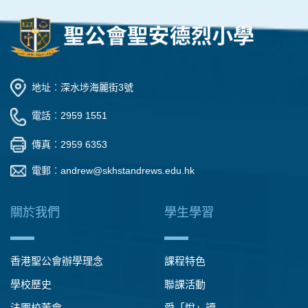
地址︰深水埗海麗街3號
電話︰2959 1551
傳真︰2959 6353
電郵︰
andrew@skhstandrews.edu.hk
關於我們
學生學習
香港聖公會辦學理念
課程特色
學校歷史
聯課活動
法團校董會
愛「悅」讀