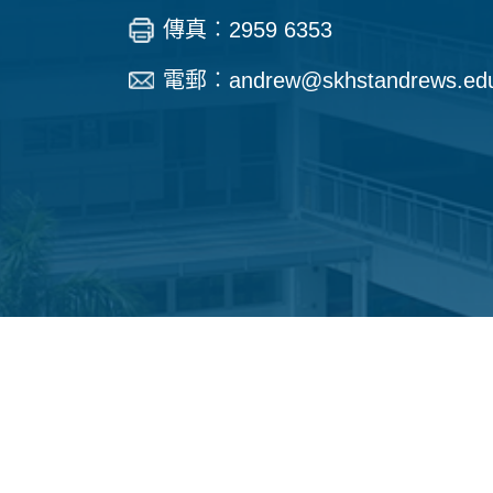
傳真︰2959 6353
電郵︰
andrew@skhstandrews.ed