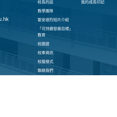
校長的話
我的成長印記
教學團隊
u.hk
聖安德烈短片介紹
「可持續發展目標」
教育
校園遊
校車資訊
校服樣式
聯絡我們
資料區
學校傳訊
學校文件
校園電視台
校曆表及上課時間表
相片簿