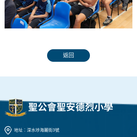
返回
地址︰深水埗海麗街3號