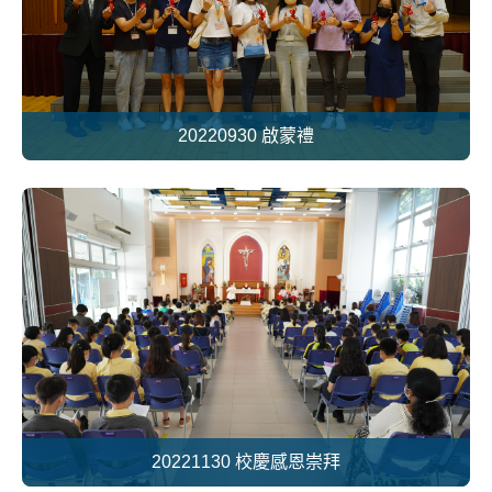
20220930 啟蒙禮
20221130 校慶感恩崇拜